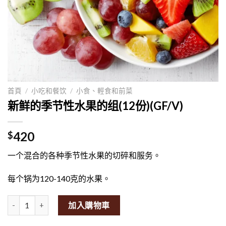
首頁
/
小吃和餐饮
/
小食、輕食和前菜
新鲜的季节性水果的组(12份)(GF/V)
420
$
一个混合的各种季节性水果的切碎和服务。
每个锅为120-140克的水果。
Fresh Seasonal Fruit Medley (Set of 12) (GF/V)量
加入購物車