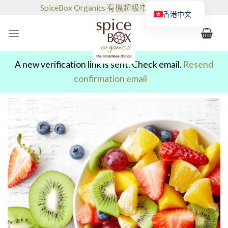
跳
SpiceBox Organics 有機超級市場和咖啡館
香港中文
到
的
内
容
A new verification link is sent. Check email.
Resend
confirmation email