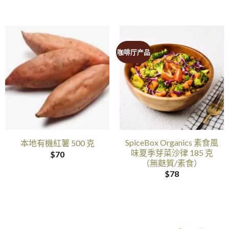
咖啡厅产品
SpiceBox Organics 素食風
本地有機紅薯 500 克
味夏季芽菜沙律 185 克
$
70
（無麩質/素食）
$
78