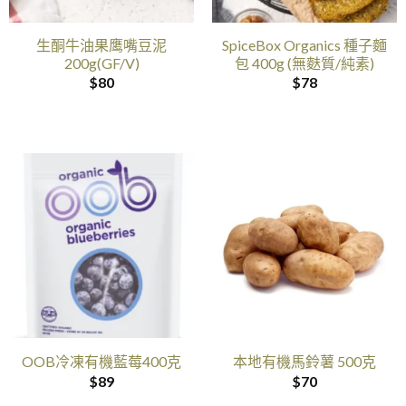
生酮牛油果鹰嘴豆泥
SpiceBox Organics 種子麵
200g(GF/V)
包 400g (無麩質/純素)
$
80
$
78
OOB冷凍有機藍莓400克
本地有機馬鈴薯 500克
$
89
$
70