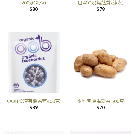
200g(GF/V)
包 400g (無麩質/純素)
$
80
$
78
OOB冷凍有機藍莓400克
本地有機馬鈴薯 500克
$
89
$
70