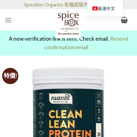
跳
SpiceBox Organics 有機超級市場和咖啡館
香港中文
到
的
内
容
A new verification link is sent. Check email.
Resend
confirmation email
特價!