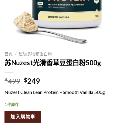
首頁
/
超級食物和蛋白粉
苏Nuzest光滑香草豆蛋白粉500g
原
目
499
249
$
$
价
前
Nuzest Clean Lean Protein – Smooth Vanilla 500g
是:$499。
的
价
1 件庫存
格
是:$249。
加入購物車