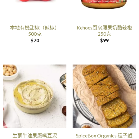
本地有機甜椒（辣椒）
Kehoes厨房腰果奶酪辣椒
500克
250克
$
70
$
99
生酮牛油果鹰嘴豆泥
SpiceBox Organics 種子麵