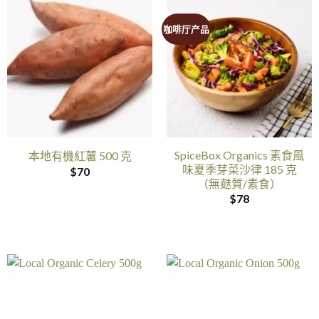
咖啡厅产品
SpiceBox Organics 素食風
本地有機紅薯 500 克
味夏季芽菜沙律 185 克
$
70
（無麩質/素食）
$
78