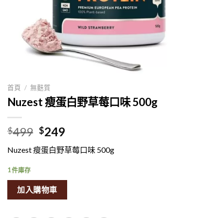
首頁
/
無麩質
Nuzest 瘦蛋白野草莓口味 500g
原
目
499
249
$
$
价
前
Nuzest 瘦蛋白野草莓口味 500g
是:$499。
的
价
1 件庫存
格
是:$249。
加入購物車