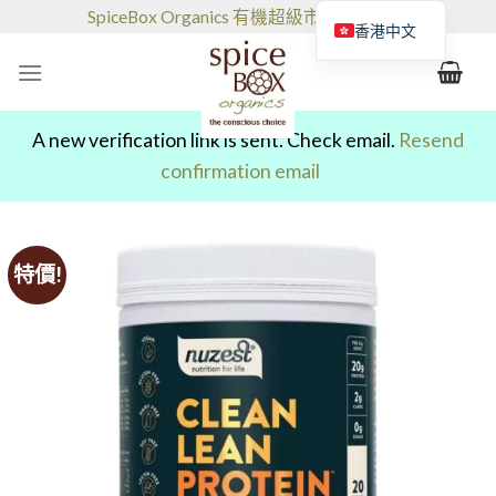
跳
SpiceBox Organics 有機超級市場和咖啡館
香港中文
到
的
内
容
A new verification link is sent. Check email.
Resend
confirmation email
特價!