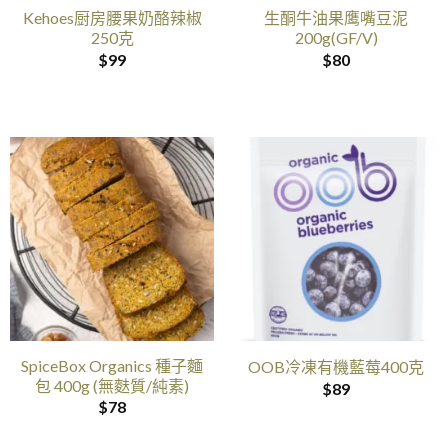
Kehoes厨房腰果奶酪辣椒
生酮牛油果鹰嘴豆泥
250克
200g(GF/V)
$
99
$
80
SpiceBox Organics 種子麵
OOB冷凍有機藍莓400克
包 400g (無麩質/純素)
$
89
$
78