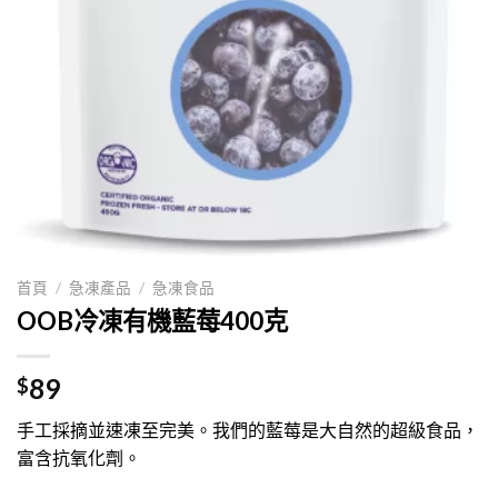
首頁
/
急凍產品
/
急凍食品
OOB冷凍有機藍莓400克
89
$
手工採摘並速凍至完美。我們的藍莓是大自然的超級食品，
富含抗氧化劑。