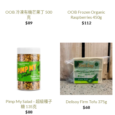
OOB 冷凍有機芒果丁 500
OOB Frozen Organic
克
Raspberries 450g
$
89
$
112
Pimp My Salad – 超級種子
Delisoy Firm Tofu 375g
糖 135克
$
68
$
88