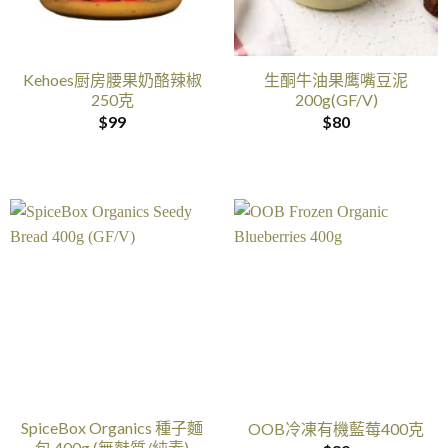
Kehoes厨房腰果奶酪辣椒
生酮牛油果鹰嘴豆泥
250克
200g(GF/V)
$
99
$
80
SpiceBox Organics 種子麵
OOB冷凍有機藍莓400克
包 400g (無麩質/純素)