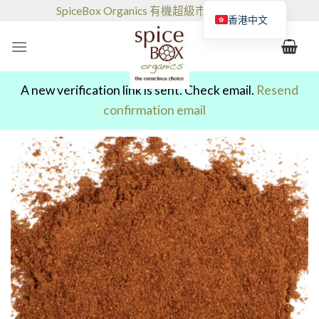
跳
SpiceBox Organics 有機超級市場和咖啡館
香港中文
到
的
内
容
A new verification link is sent. Check email.
Resend
confirmation email