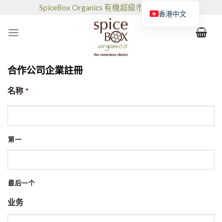
跳
SpiceBox Organics 有機超級市場和咖啡館
香港中文
到
的
内
容
合作公司企業註冊
名称
*
第一
最后一个
业务