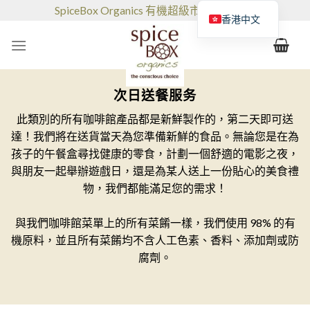
跳
SpiceBox Organics 有機超級市場和咖啡館
香港中文
到
的
内
容
次日送餐服务
此類別的所有咖啡館產品都是新鮮製作的，第二天即可送
達！我們將在送貨當天為您準備新鮮的食品。無論您是在為
孩子的午餐盒尋找健康的零食，計劃一個舒適的電影之夜，
與朋友一起舉辦遊戲日，還是為某人送上一份貼心的美食禮
物，我們都能滿足您的需求！
與我們咖啡館菜單上的所有菜餚一樣，我們使用 98% 的有
機原料，並且所有菜餚均不含人工色素、香料、添加劑或防
腐劑。