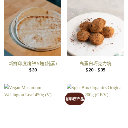
新鮮印度烤餅 5塊 (純素)
高蛋白巧克力塊
价
$
30
$
20
–
$
35
格
范
围：
$20
过
$35
咖啡厅产品