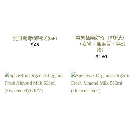
莓果極樂餅乾（8塊裝）
混日期螺帽吧(2)(GF)
（素食、無麩質、無穀
$
45
物）
$
160