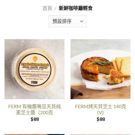
首頁
/
新鮮咖啡廳輕食
FERM 有機鷹嘴豆天貝純
FERM烤天貝芝士 140克
素芝士醬（200克
(V)
$
88
$
88