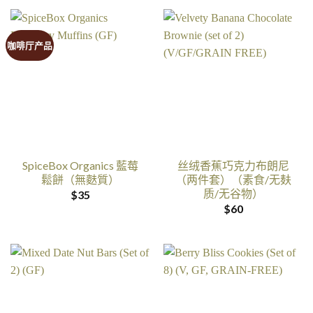
咖啡厅产品
SpiceBox Organics 藍莓
丝绒香蕉巧克力布朗尼
鬆餅（無麩質）
（两件套）（素食/无麸
质/无谷物）
$
35
$
60