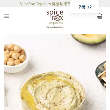
跳
SpiceBox Organics 有機超級市場和咖啡館
香港中文
到
的
内
容