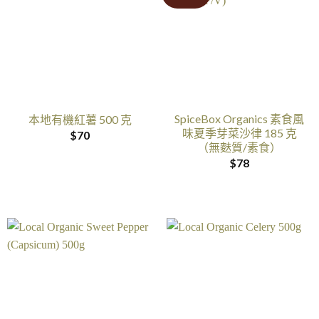
SpiceBox Organics 素食風
本地有機紅薯 500 克
味夏季芽菜沙律 185 克
$
70
（無麩質/素食）
$
78