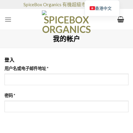
跳
SpiceBox Organics 有機超級市場和咖啡館
香港中文
到
的
内
容
我的帐户
登入
用户名或电子邮件地址
*
密码
*