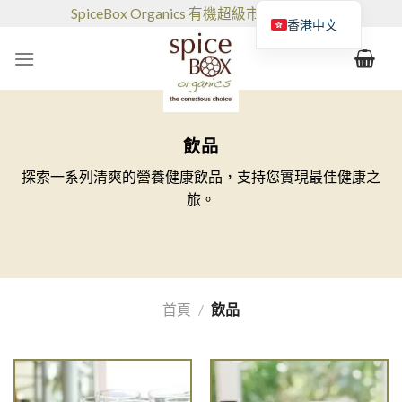
跳
SpiceBox Organics 有機超級市場和咖啡館
香港中文
到
的
内
容
飲品
探索一系列清爽的營養健康飲品，支持您實現最佳健康之
旅。
首頁
/
飲品