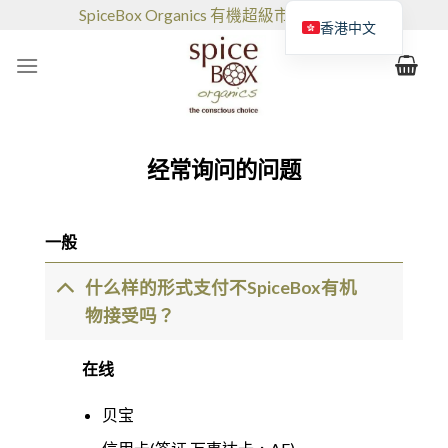
跳
SpiceBox Organics 有機超級市場和咖啡館
香港中文
到
的
内
容
经常询问的问题
一般
什么样的形式支付不SpiceBox有机
物接受吗？
在线
贝宝