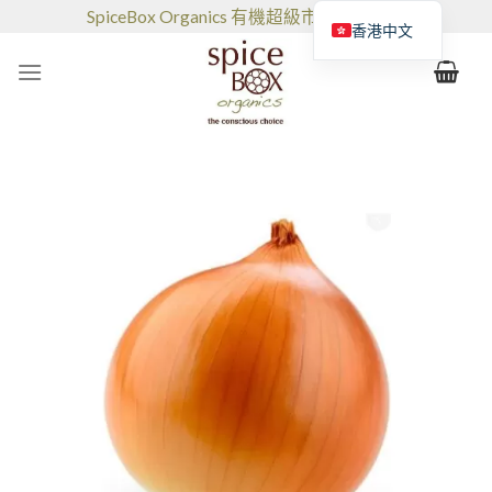
跳
SpiceBox Organics 有機超級市場和咖啡館
香港中文
到
的
内
容