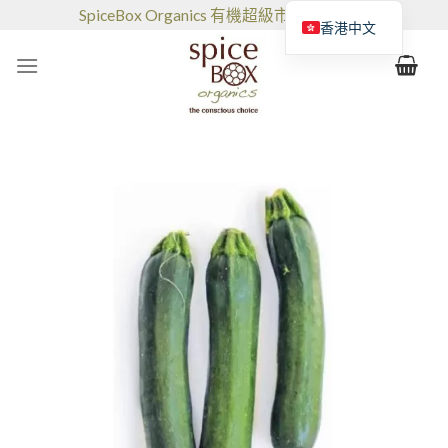
跳
SpiceBox Organics 有機超級市場和咖啡館
香港中文
到
的
内
容