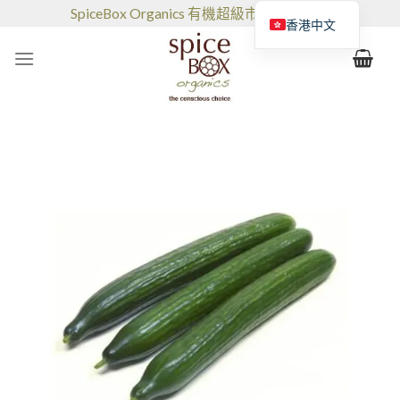
跳
SpiceBox Organics 有機超級市場和咖啡館
香港中文
到
的
内
容