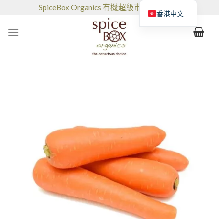
跳
SpiceBox Organics 有機超級市場和咖啡館
香港中文
到
的
内
容