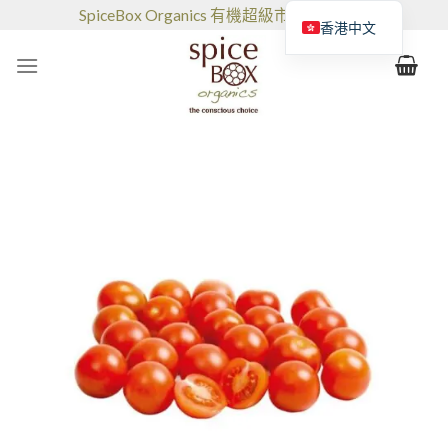
跳
SpiceBox Organics 有機超級市場和咖啡館
香港中文
到
的
内
容