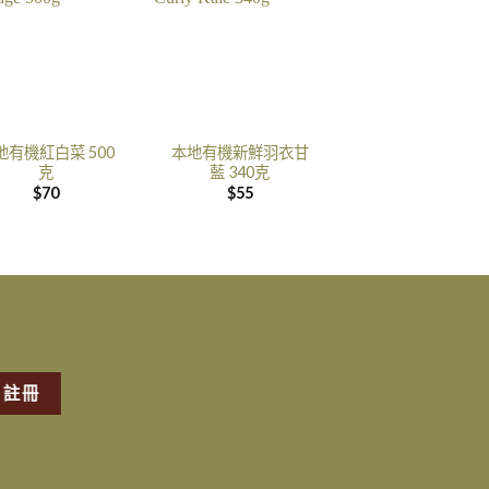
地有機紅白菜 500
本地有機新鮮羽衣甘
克
藍 340克
$
70
$
55