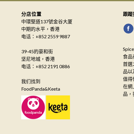
分店位置
跟蹤
中環堅道137號金谷大厦
中期的水平，香港
电话：+852 2559 9887
Spi
39-45的豪和街
食品
坚尼地城，香港
首選
电话：+852 2191 0886
品以
值得
我们找到
在網
FoodPanda&Keeta
品，