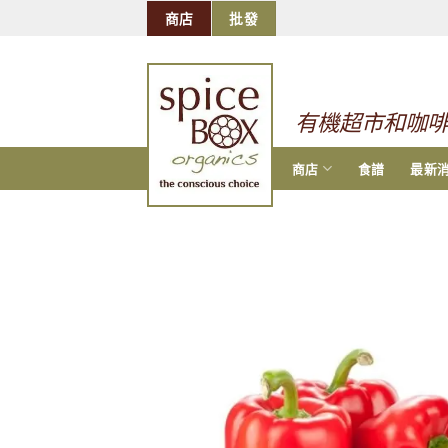
跳
商店
批發
到
的
内
容
有機超市和咖
商店
食譜
最新