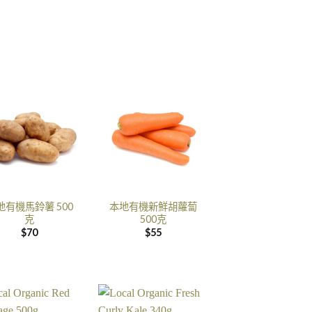
地有機馬鈴薯 500
本地有機新鮮胡蘿蔔
克
500克
$
70
$
55