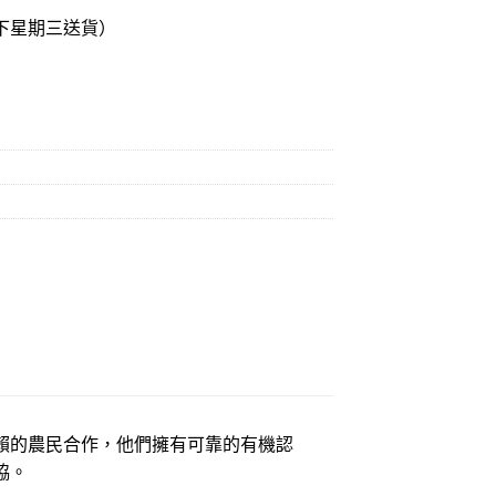
下星期三送貨）
0g量
賴的農民合作，他們擁有可靠的有機認
協。