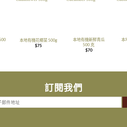
00
本地有機新鮮青瓜
本
本地有機花椰菜 500g
500 克
$
75
$
70
訂閱我們