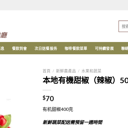
搜
索：
啡廳
消息
餐飲到會
次日送餐服务
咖啡餐飲菜單
可持續發展
聯
首頁
/
新鮮農產品
/
水果和蔬菜
本地有機甜椒（辣椒）50
70
$
有机甜椒400克
新鮮蔬菜配送需預留一週時間