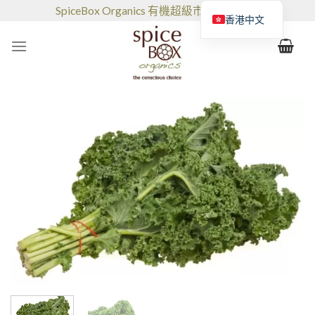
跳
SpiceBox Organics 有機超級市場和咖啡館
香港中文
到
的
内
容