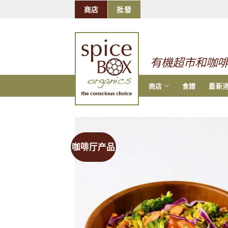
跳
商店
批發
到
的
内
容
有機超市和咖
商店
食譜
最新
咖啡厅产品