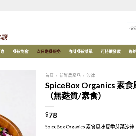
搜
索：
啡廳
消息
餐飲到會
次日送餐服务
咖啡餐飲菜單
可持續發展
聯
首頁
/
新鮮農產品
/
沙律
SpiceBox Organics
（無麩質/素食）
78
$
SpiceBox Organics 素食風味夏季芽菜沙律 