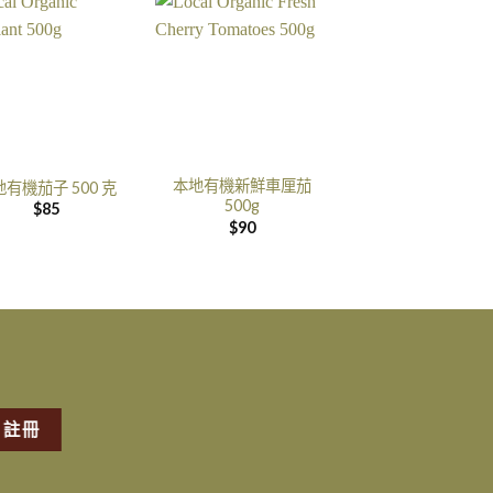
本地有機新鮮車厘茄
有機茄子 500 克
500g
$
85
$
90