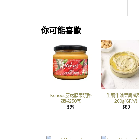
你可能喜歡
Kehoes厨房腰果奶酪
生酮牛油果鹰嘴
辣椒250克
200g(GF/V)
$
99
$
80