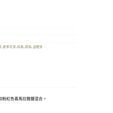
outs Salad 185g (GF/V)量
芽
,
夏季豆芽
,
純素
,
蔬菜
,
温暖芽
和粉紅色喜馬拉雅鹽混合。