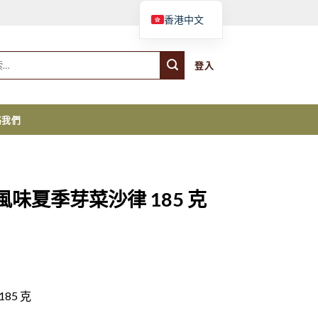
購物車
香港中文
登入
絡我們
 素食風味夏季芽菜沙律 185 克
185 克