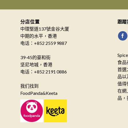
分店位置
跟蹤
中環堅道137號金谷大厦
中期的水平，香港
电话：+852 2559 9887
Spi
39-45的豪和街
食品
坚尼地城，香港
首選
电话：+852 2191 0886
品以
值得
我们找到
在網
FoodPanda&Keeta
品，