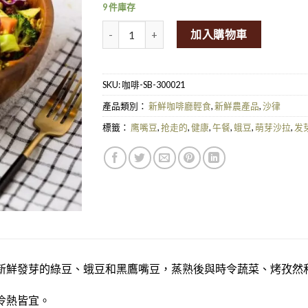
9 件庫存
SpiceBox Organics Vegan Zesty Summer Spr
加入購物車
SKU:
咖啡-SB-300021
產品類別：
新鮮咖啡廳輕食
,
新鮮農產品
,
沙律
標籤：
鹰嘴豆
,
抢走的
,
健康
,
午餐
,
蛾豆
,
萌芽沙拉
,
发
新鮮發芽的綠豆、蛾豆和黑鷹嘴豆，蒸熟後與時令蔬菜、烤孜然
冷熱皆宜。