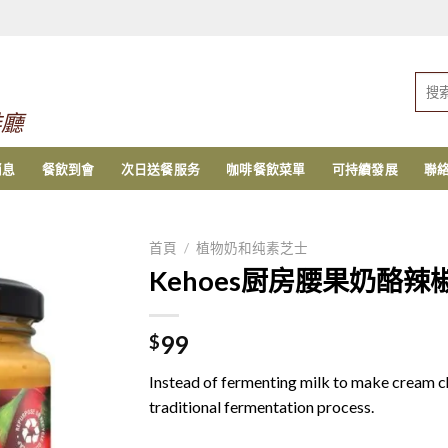
搜
索：
啡廳
消息
餐飲到會
次日送餐服务
咖啡餐飲菜單
可持續發展
聯
首頁
/
植物奶和纯素芝士
Kehoes厨房腰果奶酪辣椒
99
$
Instead of fermenting milk to make cream 
traditional fermentation process.