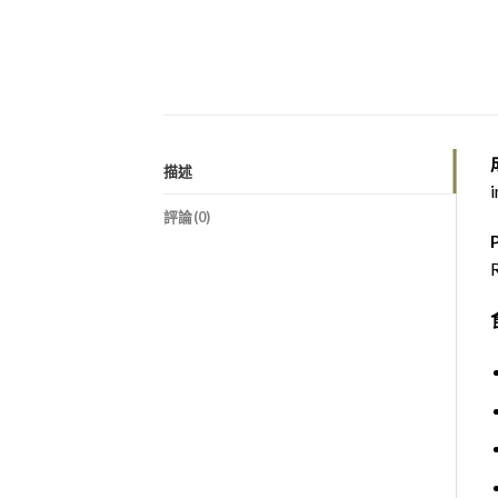
描述
i
評論(0)