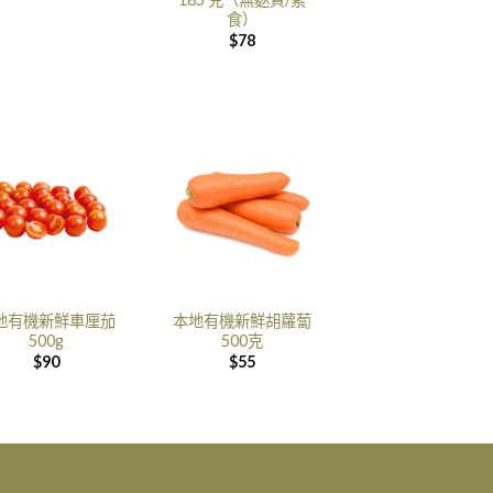
食）
$
78
地有機新鮮車厘茄
本地有機新鮮胡蘿蔔
500g
500克
$
90
$
55