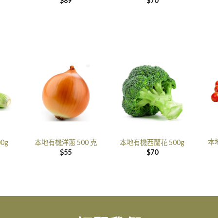
$
89
$
70
本
0g
本地有機洋蔥 500 克
本地有機西蘭花 500g
$
55
$
70