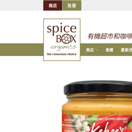
跳
商店
批發
到
的
内
容
有機超市和咖
商店
食譜
最新