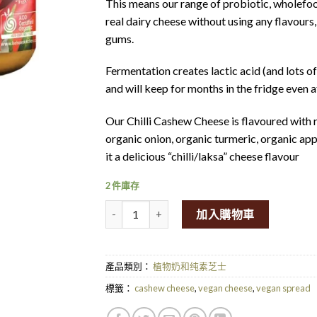
This means our range of probiotic, wholefo
real dairy cheese without using any flavours,
gums.
Fermentation creates lactic acid (and lots of 
and will keep for months in the fridge even a
Our Chilli Cashew Cheese is flavoured with rea
organic onion, organic turmeric, organic appl
it a delicious “chilli/laksa” cheese flavour
2 件庫存
Kehoes Kitchen Cashew cheese Chilli 250g
加入購物車
產品類別：
植物奶和纯素芝士
標籤：
cashew cheese
,
vegan cheese
,
vegan spread