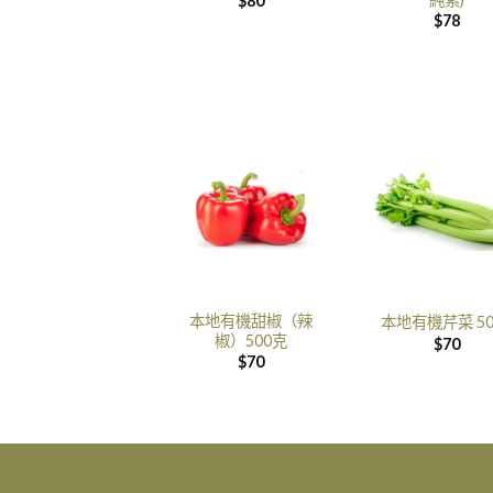
$
80
$
78
本地有機甜椒（辣
本地有機芹菜 50
椒）500克
$
70
$
70