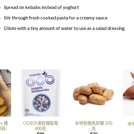
Spread on kebabs instead of yoghurt
Stir through fresh cooked pasta for a creamy sauce
Dilute with a tiny amount of water to use as a salad dressing
cs 種
OOB冷凍有機藍莓
本地有機馬鈴薯 500
本地
麩質/
400克
克