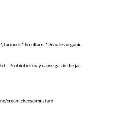
lli*, turmeric* & culture. *Denotes organic
tch. Probiotics may cause gas in the jar.
arine/cream cheese/mustard