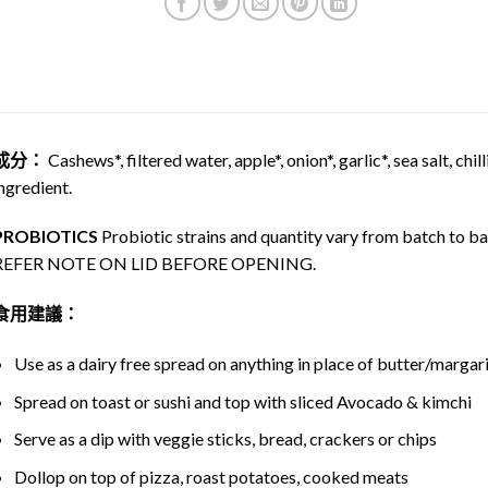
成分：
Cashews*, filtered water, apple*, onion*, garlic*, sea salt, chi
ngredient.
PROBIOTICS
Probiotic strains and quantity vary from batch to ba
REFER NOTE ON LID BEFORE OPENING.
食用建議：
Use as a dairy free spread on anything in place of butter/marg
Spread on toast or sushi and top with sliced Avocado & kimchi
Serve as a dip with veggie sticks, bread, crackers or chips
Dollop on top of pizza, roast potatoes, cooked meats