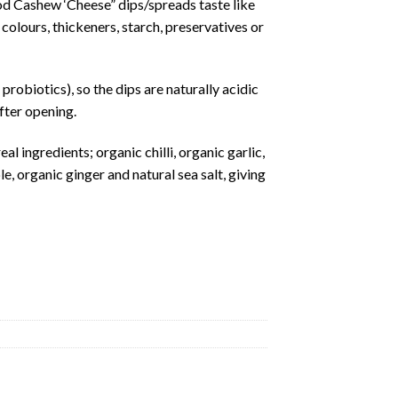
od Cashew ‘Cheese” dips/spreads taste like
 colours, thickeners, starch, preservatives or
probiotics), so the dips are naturally acidic
fter opening.
l ingredients; organic chilli, organic garlic,
e, organic ginger and natural sea salt, giving
量