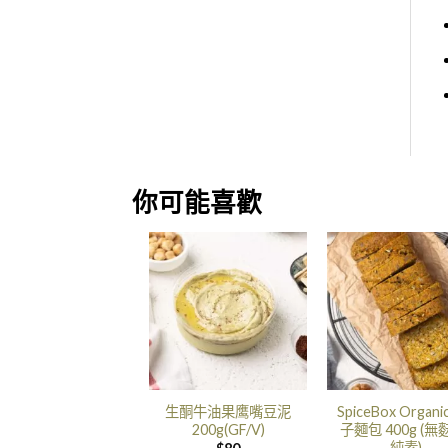
你可能喜歡
生酮牛油果鹰嘴豆泥
SpiceBox Organi
200g(GF/V)
子麵包 400g (無
純素)