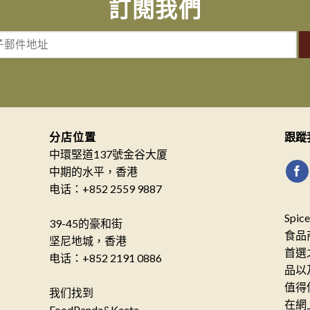
訂閱我們
分店位置
跟蹤
中環堅道137號金谷大厦
中期的水平，香港
电话：+852 2559 9887
Spi
39-45的豪和街
食品
坚尼地城，香港
首選
电话：+852 2191 0886
品以
值得
我们找到
在網
FoodPanda&Keeta