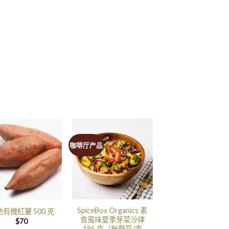
咖啡厅产品
SpiceBox Organics 素
有機紅薯 500 克
食風味夏季芽菜沙律
$
70
185 克（無麩質/素