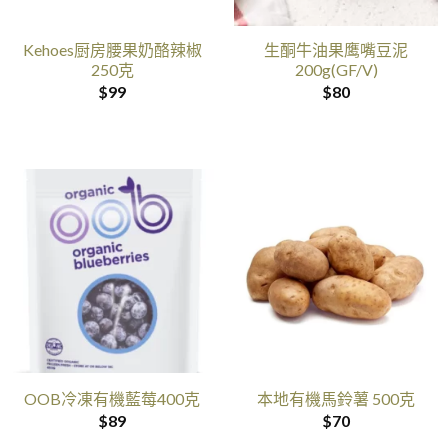
Kehoes厨房腰果奶酪辣椒
生酮牛油果鹰嘴豆泥
250克
200g(GF/V)
$
99
$
80
OOB冷凍有機藍莓400克
本地有機馬鈴薯 500克
$
89
$
70