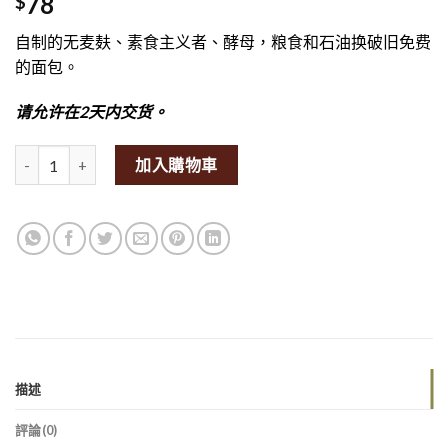
78
$
自制的无麦麸、素食主义者、酵母，粮食和石油换破旧免费
的面包。
请允许在2天内交货。
SpiceBox Organics Seedy Bread 400g (GF/V)量
加入購物車
描述
評論(0)