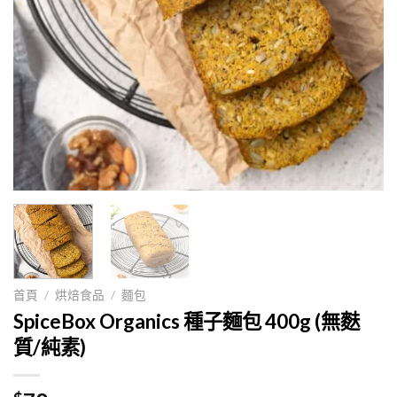
首頁
/
烘焙食品
/
麵包
SpiceBox Organics 種子麵包 400g (無麩
質/純素)