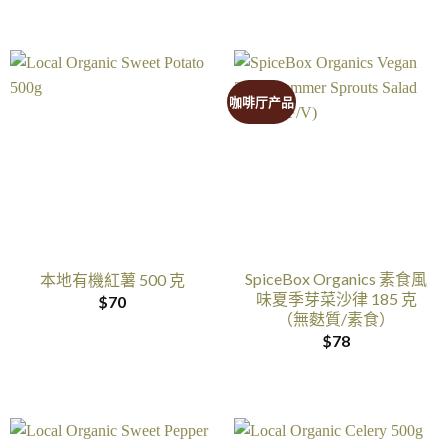
咖啡厅产品
SpiceBox Organics 素食風
本地有機紅薯 500 克
味夏季芽菜沙律 185 克
$
70
（無麩質/素食）
$
78