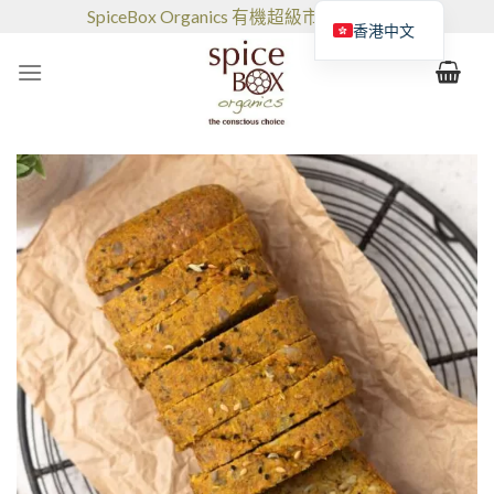
跳
SpiceBox Organics 有機超級市場和咖啡館
香港中文
到
的
内
容