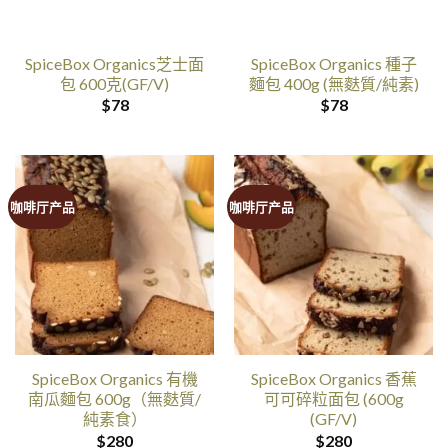
SpiceBox Organics芝士面
SpiceBox Organics 種子
包 600克(GF/V)
麵包 400g (無麩質/純素)
$
78
$
78
咖啡厅产品
咖啡厅产品
SpiceBox Organics 有機
SpiceBox Organics 香蕉
南瓜麵包 600g（無麩質/
可可碎粒面包 (600g
純素食）
(GF/V)
$
280
$
280