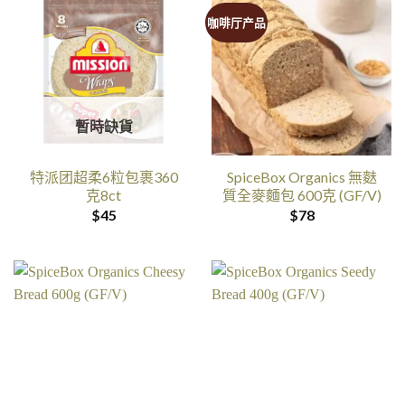
咖啡厅产品
暫時缺貨
特派团超柔6粒包裹360
SpiceBox Organics 無麩
克8ct
質全麥麵包 600克 (GF/V)
$
45
$
78