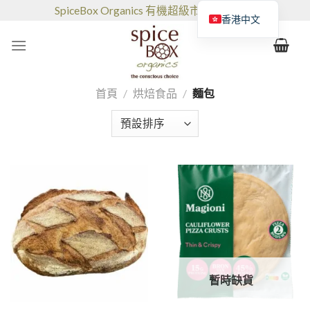
跳
SpiceBox Organics 有機超級市場和咖啡館
香港中文
到
的
内
容
首頁
/
烘焙食品
/
麵包
暫時缺貨