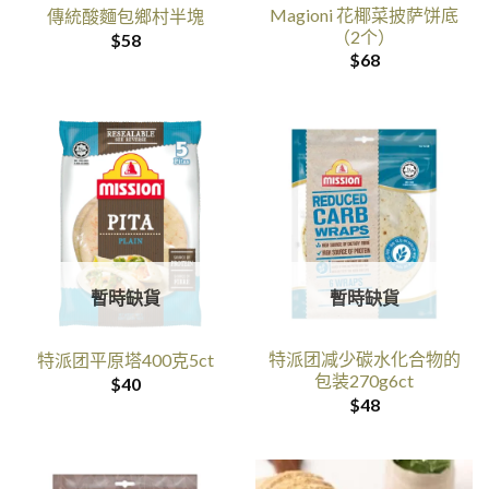
Magioni 花椰菜披萨饼底
傳統酸麵包鄉村半塊
（2个）
$
58
$
68
暫時缺貨
暫時缺貨
特派团减少碳水化合物的
特派团平原塔400克5ct
包装270g6ct
$
40
$
48