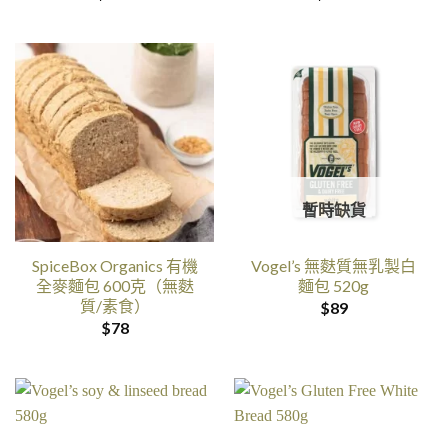
暫時缺貨
SpiceBox Organics 有機
Vogel’s 無麩質無乳製白
全麥麵包 600克（無麩
麵包 520g
質/素食）
$
89
$
78