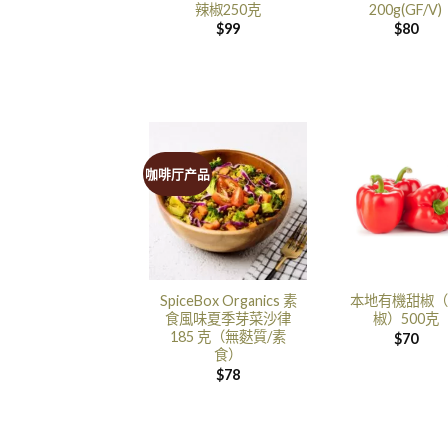
辣椒250克
200g(GF/V)
$
99
$
80
咖啡厅产品
SpiceBox Organics 素
本地有機甜椒（
食風味夏季芽菜沙律
椒）500克
185 克（無麩質/素
$
70
食）
$
78