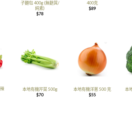
子麵包 400g (無麩質/
400克
純素)
$
89
$
78
辣
本地有機芹菜 500g
本地有機洋蔥 500 克
本地
$
70
$
55