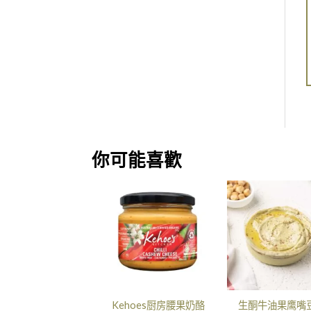
你可能喜歡
Kehoes厨房腰果奶酪
生酮牛油果鹰嘴