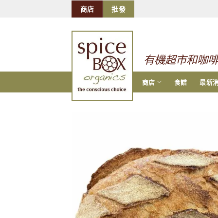
跳
商店
批發
到
的
内
容
有機超市和咖
商店
食譜
最新