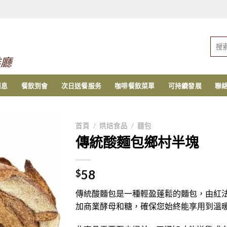
搜
索：
啡廳
消息
餐飲到會
次日送餐服务
咖啡餐飲菜單
可持續發展
聯
首頁
/
烘焙食品
/
麵包
傳統酸麵包鄉村半塊
58
$
傳統酸麵包是一種輕盈蓬鬆的麵包，由紅
加商業酵母和糖，確保您始終能享用到溫