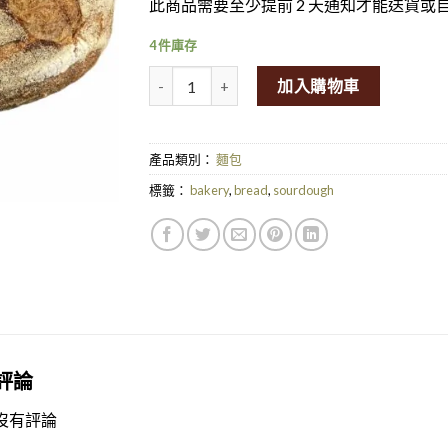
此商品需要至少提前 2 天通知才能送貨或
4 件庫存
Heritage Sourdough Country Half Loaf量
加入購物車
產品類別：
麵包
標籤：
bakery
,
bread
,
sourdough
評論
沒有評論