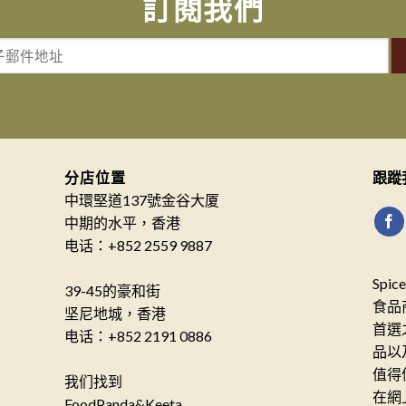
訂閱我們
分店位置
跟蹤
中環堅道137號金谷大厦
中期的水平，香港
电话：+852 2559 9887
Spi
39-45的豪和街
食品
坚尼地城，香港
首選
电话：+852 2191 0886
品以
值得
我们找到
在網
FoodPanda&Keeta