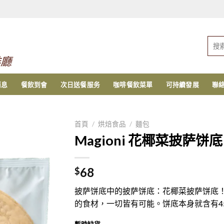
搜
索：
啡廳
消息
餐飲到會
次日送餐服务
咖啡餐飲菜單
可持續發展
聯
首頁
/
烘焙食品
/
麵包
Magioni 花椰菜披萨饼
68
$
披萨饼底中的披萨饼底：花椰菜披萨饼底
的食材，一切皆有可能。饼底本身就含有4
暫時缺貨