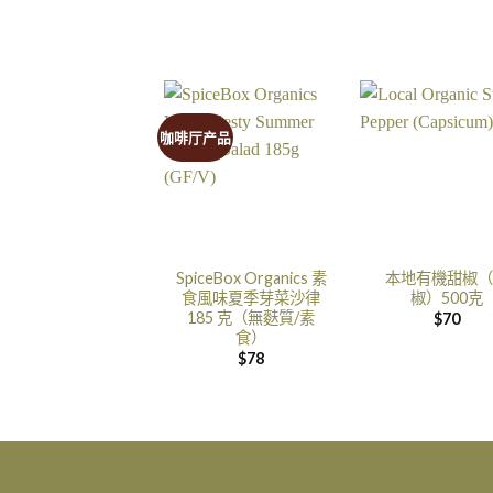
咖啡厅产品
SpiceBox Organics 素
本地有機甜椒（
食風味夏季芽菜沙律
椒）500克
185 克（無麩質/素
$
70
食）
$
78