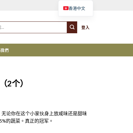
購物車
香港中文
登入
絡我們
底（2个）
！无论你在这个小家伙身上放咸味还是甜味
5%的蔬菜。真正的冠军。