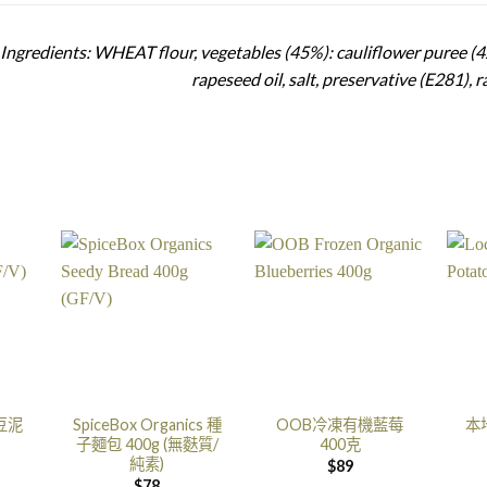
Ingredients: WHEAT flour, vegetables (45%): cauliflower puree (4
rapeseed oil, salt, preservative (E281),
豆泥
SpiceBox Organics 種
OOB冷凍有機藍莓
本
子麵包 400g (無麩質/
400克
純素)
$
89
$
78