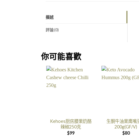
描述
評論(0)
你可能喜歡
Kehoes厨房腰果奶酪
生酮牛油果鹰嘴
辣椒250克
200g(GF/V)
$
99
$
80