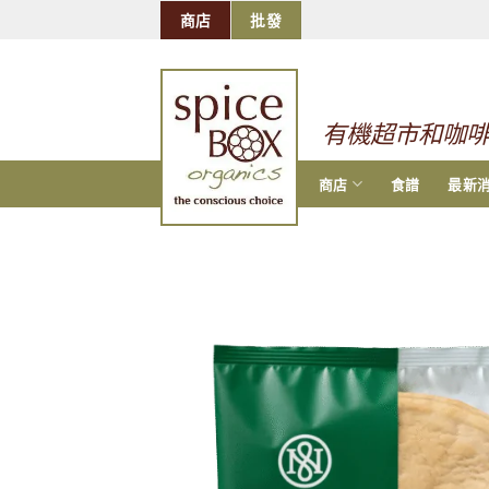
跳
商店
批發
到
的
内
容
有機超市和咖
商店
食譜
最新