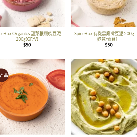
iceBox Organics 甜菜根鹰嘴豆泥
SpiceBox 有機黑鷹嘴豆泥 200g
200g(GF/V)
麩質/素食）
$
50
$
50
产品