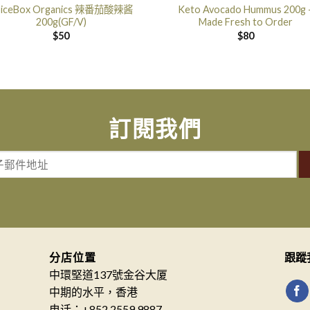
piceBox Organics 辣番茄酸辣酱
Keto Avocado Hummus 200g 
200g(GF/V)
Made Fresh to Order
$
50
$
80
訂閱我們
分店位置
跟蹤
中環堅道137號金谷大厦
中期的水平，香港
电话：+852 2559 9887