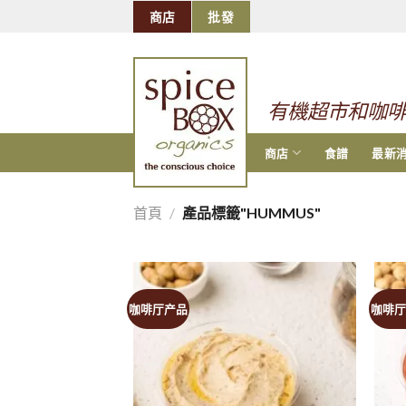
跳
商店
批發
到
的
内
容
有機超市和咖
商店
食譜
最新
首頁
/
產品標籤"HUMMUS"
咖啡厅产品
咖啡厅