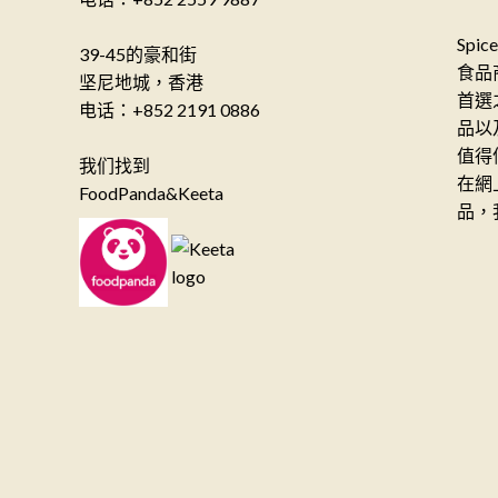
Spi
39-45的豪和街
食品
坚尼地城，香港
首選
电话：+852 2191 0886
品以
值得
我们找到
在網
FoodPanda&Keeta
品，