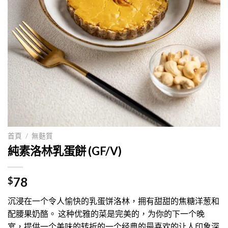
首頁
/
無麩質
純素洛林乳蛋餅 (GF/V)
78
$
沉浸在一个令人愉快的乳蛋饼洛林，拥有甜甜的焦糖洋葱和
配腰果奶酪。 这种优雅的菜是完美的，为你的下一个晚
宴，提供一个美味的转折的一个经典的最喜欢的让人印象深