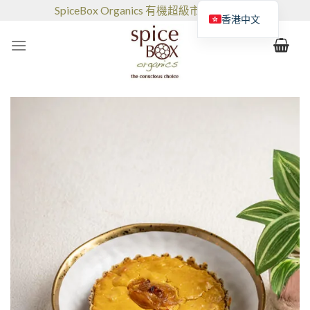
跳
SpiceBox Organics 有機超級市場和咖啡館
香港中文
到
的
内
容