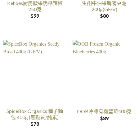
Kehoes厨房腰果奶酪辣椒
生酮牛油果鹰嘴豆泥
250克
200g(GF/V)
$
99
$
80
SpiceBox Organics 種子麵
OOB冷凍有機藍莓400克
包 400g (無麩質/純素)
$
89
$
78