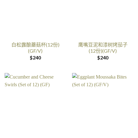
白松露酿蘑菇杯(12份)
鹰嘴豆泥和漆树烤茄子
(GF/V)
(12份)(GF/V)
$
240
$
240