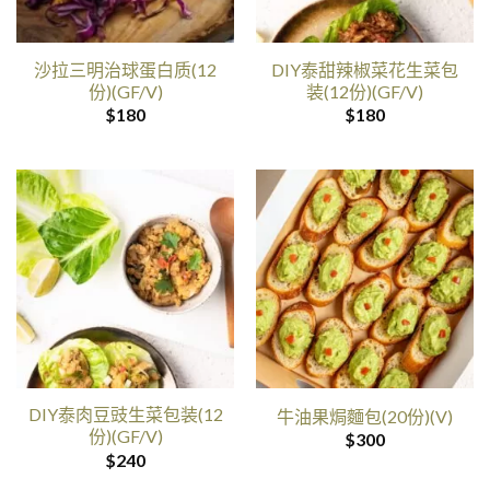
沙拉三明治球蛋白质(12
DIY泰甜辣椒菜花生菜包
份)(GF/V)
装(12份)(GF/V)
$
180
$
180
DIY泰肉豆豉生菜包装(12
牛油果焗麵包(20份)(V)
份)(GF/V)
$
300
$
240