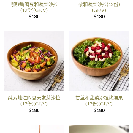
咖喱鹰嘴豆和蔬菜沙拉
藜和蔬菜沙拉(12份)
(12份)(GF/V)
(GF/V)
$
180
$
180
纯素灿烂的夏天发芽沙拉
甘蓝和甜菜沙拉烤腰果
(12份)(GF/V)
(12份)(GF/V)
$
180
$
180