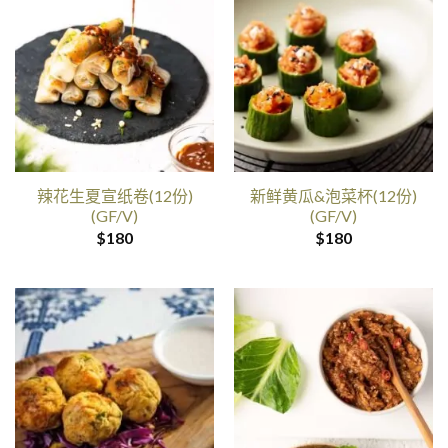
辣花生夏宣纸卷(12份)
新鲜黄瓜&泡菜杯(12份)
(GF/V)
(GF/V)
$
180
$
180