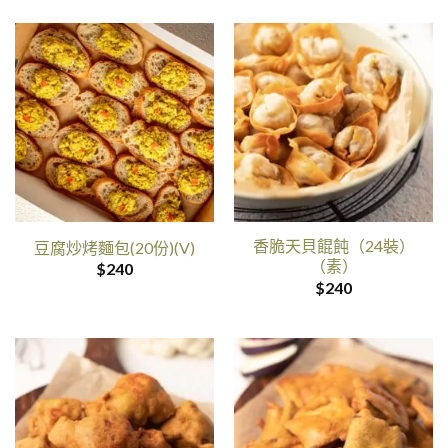
香脆天貝餛飩（24裝）
豆腐炒烤麵包(20份)(V)
（素）
$
240
$
240