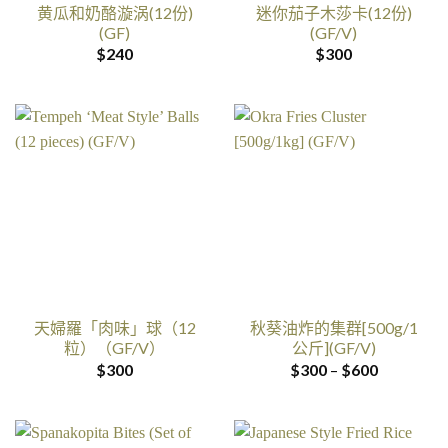
黄瓜和奶酪漩涡(12份)
迷你茄子木莎卡(12份)
(GF)
(GF/V)
$
240
$
300
天婦羅「肉味」球（12
秋葵油炸的集群[500g/1
粒）（GF/V）
公斤](GF/V)
价
$
300
$
300
–
$
600
格
范
围：
$300