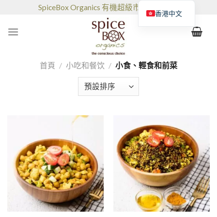
跳
SpiceBox Organics 有機超級市場和咖啡館
香港中文
到
的
内
容
首頁
/
小吃和餐饮
/
小食、輕食和前菜