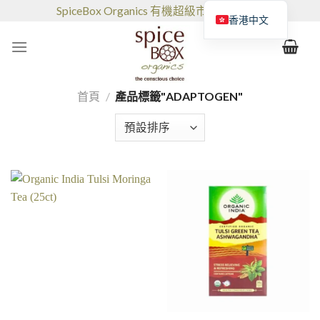
跳
SpiceBox Organics 有機超級市場和咖啡館
香港中文
到
的
内
容
首頁
/
產品標籤"ADAPTOGEN"