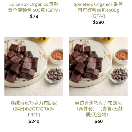
SpiceBox Organics 無麩
SpiceBox Organics 香蕉
質全麥麵包 600克 (GF/V)
可可碎粒面包 (600g
(GF/V)
$
78
$
280
丝绒香蕉巧克力布朗尼
丝绒香蕉巧克力布朗尼
(24份)(V/GF/GRAIN
（两件套）（素食/无麸
FREE)
质/无谷物）
$
240
$
60