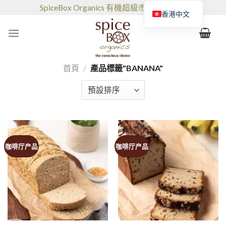
跳
SpiceBox Organics 有機超級市場和咖啡館
香港中文
到
的
内
容
首頁
/
產品標籤"BANANA"
咖啡厅产品
咖啡厅产品