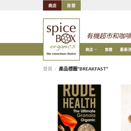
跳
商店
批發
到
的
内
容
有機超市和咖
商店
食譜
最新
首頁
/
產品標籤"BREAKFAST"