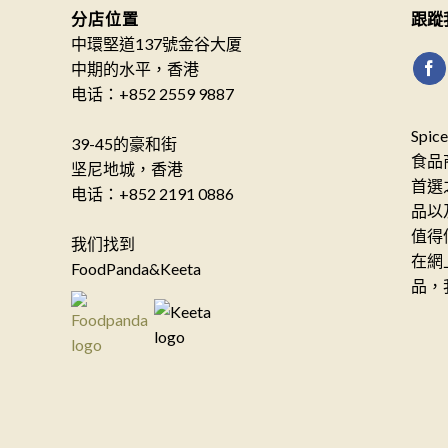
分店位置
跟蹤
中環堅道137號金谷大厦
中期的水平，香港
电话：+852 2559 9887
Spi
39-45的豪和街
食品
坚尼地城，香港
首選
电话：+852 2191 0886
品以
值得
我们找到
在網
FoodPanda&Keeta
品，