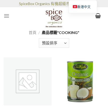
跳
SpiceBox Organics 有機超級市場和咖啡館
香港中文
到
的
内
容
首頁
/
產品標籤"COOKING"