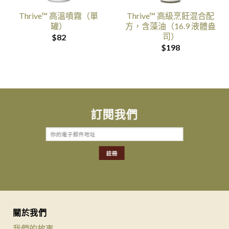
Thrive™ 高溫噴霧（單
Thrive™ 高級烹飪混合配
罐）
方，含藻油（16.9 液體盎
司）
$
82
$
198
訂閱我們
關於我們
我們的故事