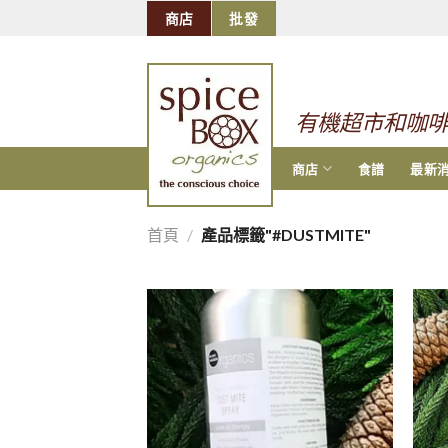
跳
商店
批發
到
的
内
容
有機超市和咖
商店
食譜
最新
首頁
/
產品標籤"#DUSTMITE"