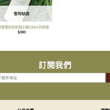
暫時缺貨
老智慧的有机物尘螨100ml 的喷雾
$
380
訂閱我們