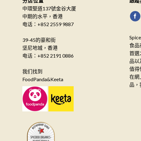
分店位置
跟蹤
中環堅道137號金谷大厦
中期的水平，香港
电话：+852 2559 9887
Spi
39-45的豪和街
食品
坚尼地城，香港
首選
电话：+852 2191 0886
品以
值得
我们找到
在網
FoodPanda&Keeta
品，