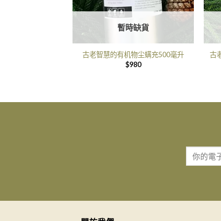
暫時缺貨
古老智慧的有机物尘螨充500毫升
古
$
980