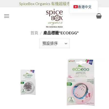
跳
SpiceBox Organics 有機超級市場和咖啡館
香港中文
到
的
内
容
首頁
/
產品標籤"ECOEGG"