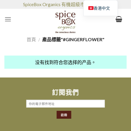
跳
SpiceBox Organics 有機超級市場和咖啡館
香港中文
到
的
内
容
首頁
/
產品標籤"#GINGERFLOWER"
没有找到符合您选择的产品。
訂閱我們