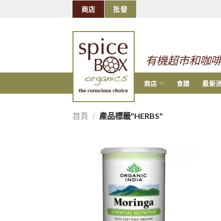
跳
商店
批發
到
的
内
容
有機超市和咖
商店
食譜
最新
首頁
/
產品標籤"HERBS"