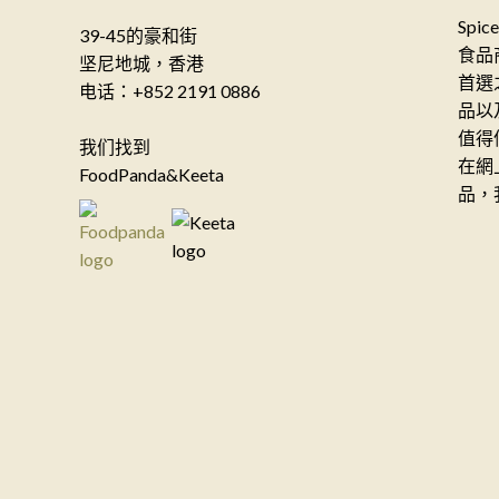
Spi
39-45的豪和街
食品
坚尼地城，香港
首選
电话：+852 2191 0886
品以
值得
我们找到
在網
FoodPanda&Keeta
品，