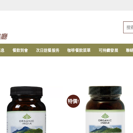
搜
索：
啡廳
消息
餐飲到會
次日送餐服务
咖啡餐飲菜單
可持續發展
聯
特價!