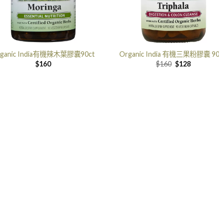
rganic India有機辣木葉膠囊90ct
Organic India 有機三果粉膠囊 9
原
目
$
160
$
160
$
128
价
前
是:$160。
的
价
格
是:$128