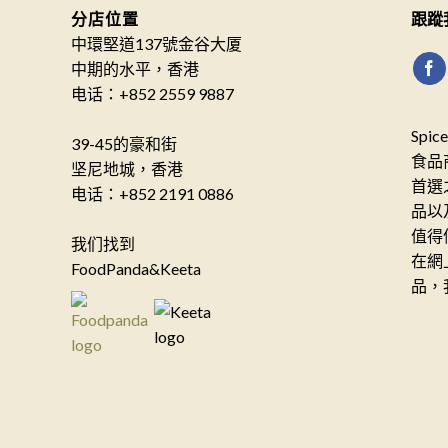
分店位置
跟蹤
中環堅道137號金谷大厦
中期的水平，香港
电话：+852 2559 9887
Spi
39-45的豪和街
食品
坚尼地城，香港
首選
电话：+852 2191 0886
品以
值得
我们找到
在網
FoodPanda&Keeta
品，