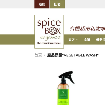
跳
商店
批發
到
的
内
容
有機超市和咖
商店
食譜
最新
首頁
/
產品標籤"VEGETABLE WASH"