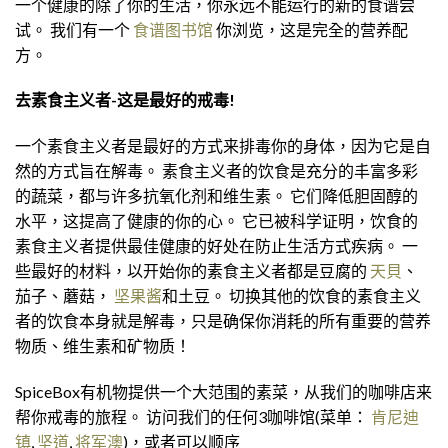
一个健康的除了你的生活，你永远不能运行的新的食谱尝
试。 我们有一个
食谱图书馆
你浏览，这是完全的营养配
方。
去素食主义者-这是最好的戒毒!
一个素食主义者是最好的方式来排毒你的身体，因为它是自
然的方式旨在解毒。 素食主义者的饮食是充分的丰富多彩
的蔬菜，都与许多抗氧化剂和维生素。 它们降低胆固醇的
水平，这提高了健康的你的心。 它已被科学证明，饮食的
素食主义者提供最佳健康的好处在防止生活方式疾病。 一
些最好的材料，以开始你的素食主义者都是豆腐的
天貝
、
茄子、蘑菇，
坚果酱
和土豆。 切换其他的饮食的素食主义
者的饮食本身就是解毒，只是确保你消耗的所有重要的营养
物质、维生素和矿物质！
SpiceBox有机物提供一个大范围的素菜，从我们的咖啡店来
帮你戒毒的旅程。 访问我们的任何3咖啡馆(菜单：
肯尼迪
镇
,
坚道
,
将军澳
)，或者可以顺序