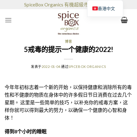
跳
SpiceBox Organics 有機超級市場和咖啡館
香港中文
到
的
内
容
博客
5戒毒的提示一个健康的2022!
发表于
2022-01-04
通过
SPICEBOX ORGANICS
今年年初标志着一个新的开始，以保持健康和消除所有的毒
性和不健康的物质在身体中的许多假日节日消费在过去几个
星期。 这里是一些简单的技巧，以补充你的戒毒方案，这
样你就可以得到最大的努力，以确保一个健康的心智和身
体！
得到8个小时的睡眠