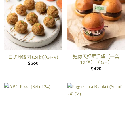
迷你天婦羅漢堡（一套
日式炒饭团 (24份)(GF/V)
12 個）（ GF ）
$
360
$
420