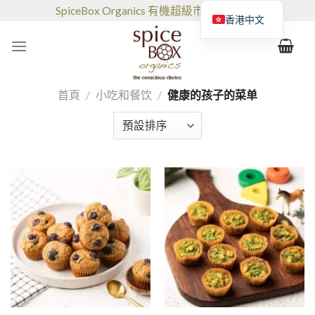
跳
SpiceBox Organics 有機超級市場和咖啡館
香港中文
到
的
内
容
首頁
/
小吃和餐饮
/
健康的孩子的菜单