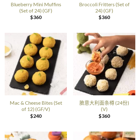
Blueberry Mini Muffins
Broccoli Fritters (Set of
(Set of 24) (GF)
24) (GF)
$
360
$
360
Mac & Cheese Bites (Set
脆意大利面条樽 (24份)
of 12) (GF/V)
(V)
$
240
$
360