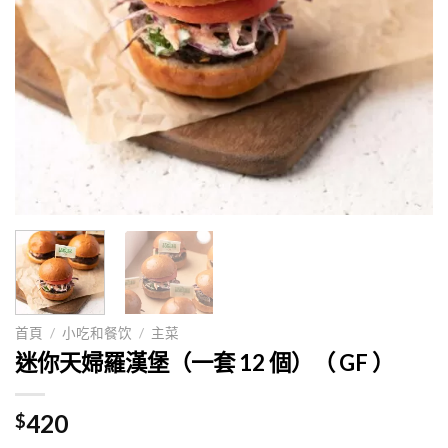
首頁
/
小吃和餐饮
/
主菜
迷你天婦羅漢堡（一套 12 個）（ GF ）
420
$