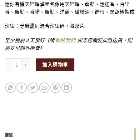
迷你有機天婦羅漢堡包係用天婦羅、蘑菇、迷迭香、百里
香、羅勒、香醋、羅勒、洋蔥、橄欖油、箭根、黑胡椒製成
沙律：芝麻醬同混合沙律碎，蕃茄片
至少提前 3 天預訂（請
聯絡我們.
如果您需要加急送貨，則
需支付額外運費）
Mini Tempeh Burgers (Set of 12) (GF)量
加入購物車
描述