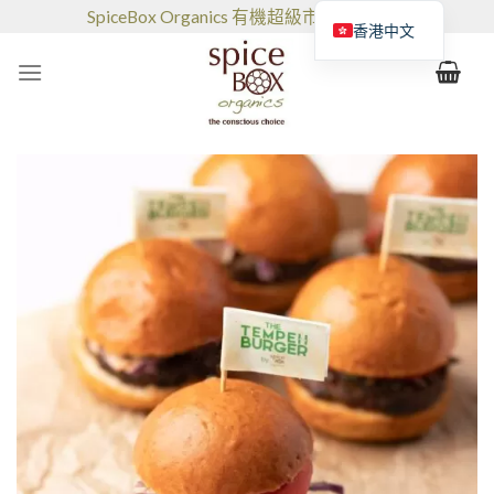
跳
SpiceBox Organics 有機超級市場和咖啡館
香港中文
到
的
内
容