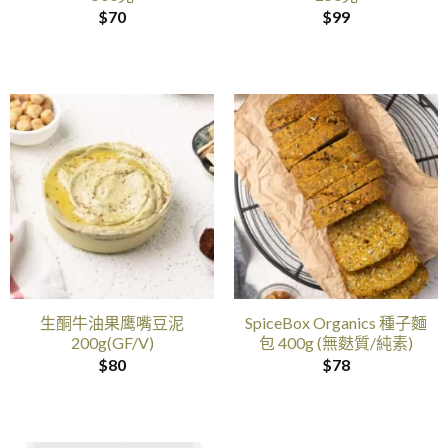
$
70
$
99
生酮牛油果鹰嘴豆泥
SpiceBox Organics 種子麵
200g(GF/V)
包 400g (無麩質/純素)
$
80
$
78