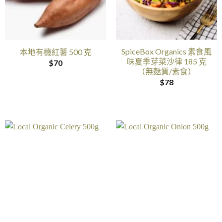
SpiceBox Organics 素食風
本地有機紅薯 500 克
味夏季芽菜沙律 185 克
$
70
（無麩質/素食）
$
78