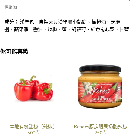
評論(0)
成分：
漢堡包、自製天貝漢堡嘅小餡餅、橄欖油、芝麻
醬、蘋果醋、醬油、辣椒、鹽、胡蘿蔔、紅色捲心菜、甘藍
你可能喜歡
本地有機甜椒（辣椒）
Kehoes厨房腰果奶酪辣椒
500克
250克