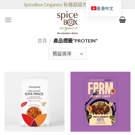
跳
SpiceBox Organics 有機超級市場和咖啡館
香港中文
到
的
内
容
首頁
/
產品標籤"PROTEIN"