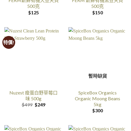
FERM新鮮有機大豆天貝
FERM 新鮮有機黑豆天貝
500克
500克
$
125
$
150
特價!
暫時缺貨
Nuzest 瘦蛋白野草莓口
SpiceBox Organics
味 500g
Organic Moong Beans
5kg
原
目
$
499
$
249
价
前
$
300
是:$499。
的
价
格
是:$249。