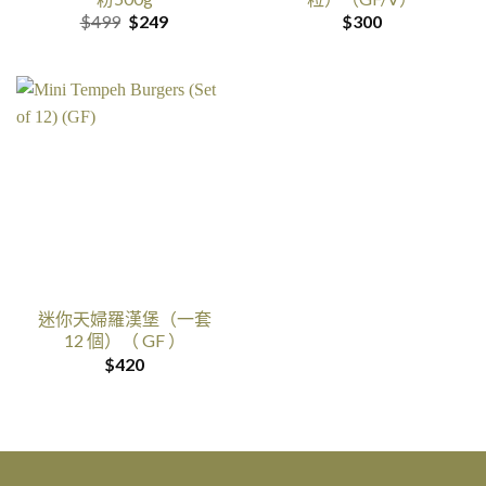
原
目
$
499
$
249
$
300
价
前
是:$499。
的
价
格
是:$249。
迷你天婦羅漢堡（一套
12 個）（ GF ）
$
420