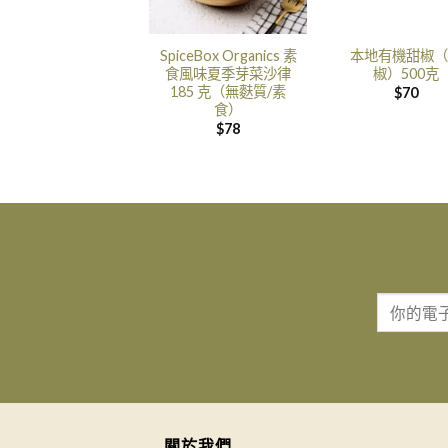
SpiceBox Organics 素
本地有機甜椒（
食風味夏季芽菜沙律
椒）500克
185 克（無麩質/素
$
70
食）
$
78
關於我們