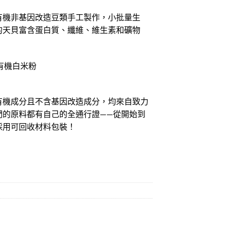
有機非基因改造豆類手工製作，小批量生
的天貝富含蛋白質、纖維、維生素和礦物
有機白米粉
有機成分且不含基因改造成分，均來自致力
們的原料都有自己的全通行證——從開始到
採用可回收材料包裝！
g x 2) 400g量