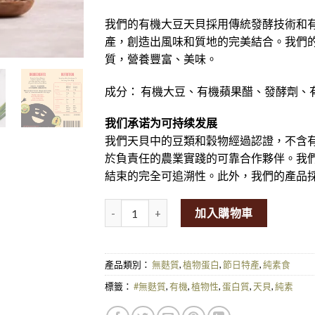
我們的有機大豆天貝採用傳統發酵技術和
產，創造出風味和質地的完美結合。我們
質，營養豐富、美味。
成分：
有機大豆、有機蘋果醋、發酵劑、
我们承诺为可持续发展
我們天貝中的豆類和穀物經過認證，不含
於負責任的農業實踐的可靠合作夥伴。我
結束的完全可追溯性。此外，我們的產品
FERM Fresh Organic Soya Bean Tempeh (200
加入購物車
產品類別：
無麩質
,
植物蛋白
,
節日特產
,
純素食
標籤：
#無麩質
,
有機
,
植物性
,
蛋白質
,
天貝
,
純素