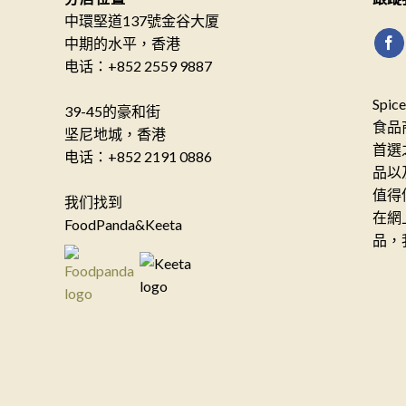
中環堅道137號金谷大厦
中期的水平，香港
电话：+852 2559 9887
Spi
39-45的豪和街
食品
坚尼地城，香港
首選
电话：+852 2191 0886
品以
值得
我们找到
在網
FoodPanda&Keeta
品，