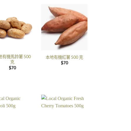
地有機馬鈴薯 500
本地有機紅薯 500 克
克
$
70
$
70