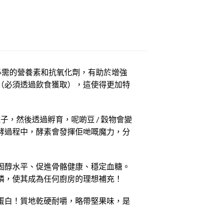
必需的營養素和抗氧化劑，有助於增強
（必須透過飲食獲取），這使得更加特
孢子，然後透過孵育，呢啲豆 / 穀物會變
酵過程中，酵素會發揮佢哋嘅魔力，分
固醇水平、促進骨骼健康、穩定血糖。
磷，使其成為任何廚房的理想補充！
蛋白！質地乾硬耐嚼，略帶堅果味，是