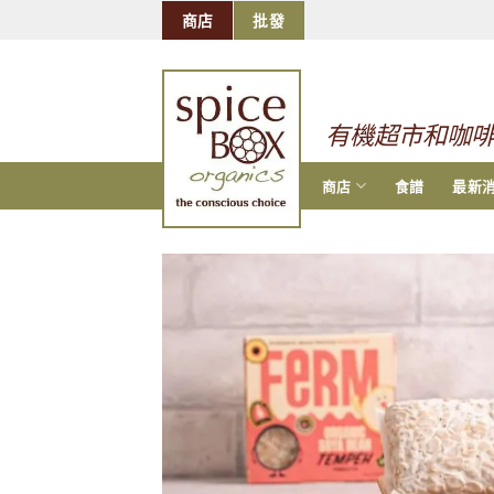
跳
商店
批發
到
的
内
容
有機超市和咖
商店
食譜
最新