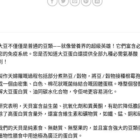
大豆不僅僅是普通的豆類——就像營養界的超級英雄！它們富含
您的免疫系統。您是否知道大豆蛋白還提供全部九種必需氨基酸
別！
製作天婦羅嘅過程包括部分煮熟豆 / 穀物，將豆 / 穀物接種根霉
成一個由密集、白色、棉花狀嘅菌絲結合嘅固體蛋糕。喺整個發
解大豆蛋白質、油同碳水化合物，令佢哋更容易消化。
研究表明，天貝富含益生菌、抗氧化劑和異黃酮，有助於降低膽
除了高蛋白質含量外，還富含維生素和礦物質，如鐵、錳、銅和
我們的天貝是純素食、無麩質、無堅果的，並且富含強大的豆類
植物性膳食中用途極為廣泛的蛋白質。