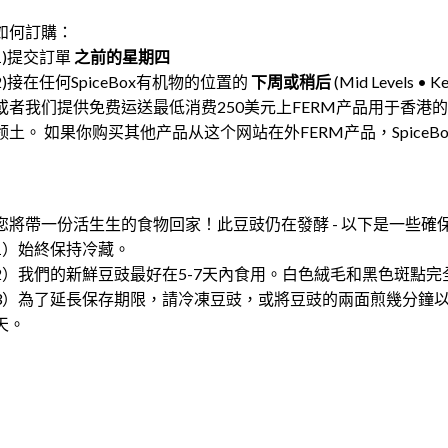
如何訂購：
1)提交訂單
之前的星期四
2)接在任何SpiceBox有机物的位置的
下周或稍后
(Mid Levels • K
或者我们提供免费运送最低消费250美元上FERM产品用于香港
领土。 如果你购买其他产品从这个网站在外FERM产品，Spice
您將帶一份活生生的食物回家！此豆豉仍在發酵 - 以下是一些確
1）始終保持冷藏。
2）我們的新鮮豆豉最好在5-7天內食用。白色絨毛和黑色斑點
3）為了延長保存期限，請冷凍豆豉，或將豆豉的兩面煎幾分鐘以
天。