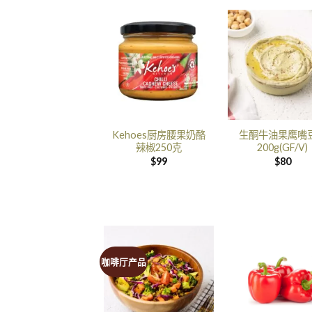
Kehoes厨房腰果奶酪
生酮牛油果鹰嘴
辣椒250克
200g(GF/V)
$
99
$
80
咖啡厅产品