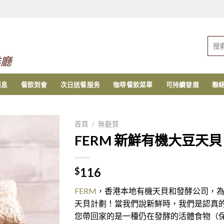
搜
索：
啡廳
消息
餐飲到會
次日送餐服务
咖啡餐飲菜單
可持續發展
聯
首頁
/
無麩質
FERM 新鮮有機大豆天貝 (2
116
$
FERM
，香港本地有機天貝和發酵公司，
天貝計劃！當我們說新鮮時，我們是認真
您帶回家的是一種仍在發酵的活體食物（保存