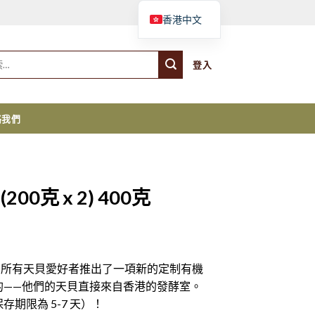
購物車
香港中文
登入
絡我們
00克 x 2) 400克
為所有天貝愛好者推出了一項新的定制有機
的——他們的天貝直接來自香港的發酵室。
期限為 5-7 天）！