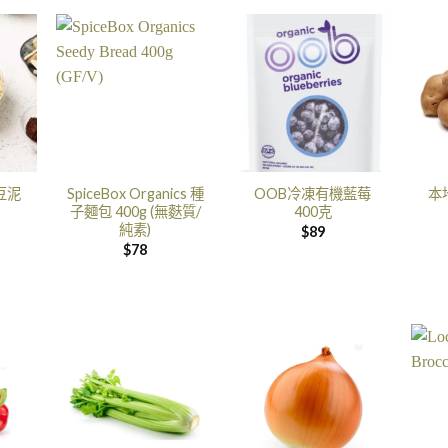
豆泥
SpiceBox Organics 種
OOB冷凍有機藍莓
本
子麵包 400g (無麩質/
400克
純素)
$
89
$
78