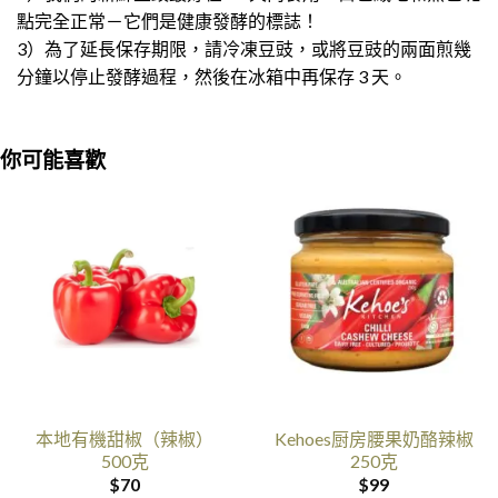
點完全正常－它們是健康發酵的標誌！
3）為了延長保存期限，請冷凍豆豉，或將豆豉的兩面煎幾
分鐘以停止發酵過程，然後在冰箱中再保存 3 天。
你可能喜歡
本地有機甜椒（辣椒）
Kehoes厨房腰果奶酪辣椒
500克
250克
$
70
$
99