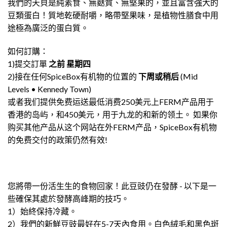
我們的天貝是純素食、無麩質、無堅果的，並且富含強大的
豆類蛋白！質地乾硬耐嚼，略帶堅果味，是植物性膳食中用
途極為廣泛的蛋白質。
如何訂購：
1)提交訂單
之前
星期四
2)接在任何SpiceBox有机物的位置的
下周或稍后
(Mid
Levels • Kennedy Town)
或者我们提供免费运送最低消费250美元上FERM产品用于
香港的岛屿，和450美元，用于九龙的和新的领土。 如果你
购买其他产品从这个网站在外FERM产品，SpiceBox有机物
的免费交付的政策仍然有效!
您將帶一份活生生的食物回家！此豆豉仍在發酵 - 以下是一
些確保其處於發酵高峰期的技巧。
1）始終保持冷藏。
2）我們的新鮮豆豉最好在5-7天內食用。白色絨毛和黑色斑