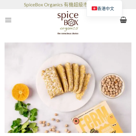
跳
SpiceBox Organics 有機超級市場和咖啡館
香港中文
到
的
内
容