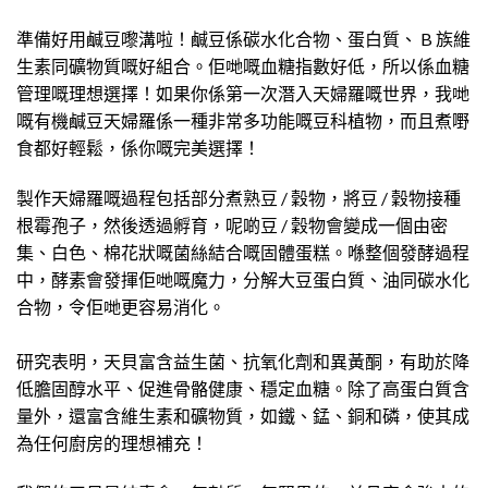
準備好用鹹豆嚟溝啦！鹹豆係碳水化合物、蛋白質、 B 族維
生素同礦物質嘅好組合。佢哋嘅血糖指數好低，所以係血糖
管理嘅理想選擇！如果你係第一次潛入天婦羅嘅世界，我哋
嘅有機鹹豆天婦羅係一種非常多功能嘅豆科植物，而且煮嘢
食都好輕鬆，係你嘅完美選擇！
製作天婦羅嘅過程包括部分煮熟豆 / 穀物，將豆 / 穀物接種
根霉孢子，然後透過孵育，呢啲豆 / 穀物會變成一個由密
集、白色、棉花狀嘅菌絲結合嘅固體蛋糕。喺整個發酵過程
中，酵素會發揮佢哋嘅魔力，分解大豆蛋白質、油同碳水化
合物，令佢哋更容易消化。
研究表明，天貝富含益生菌、抗氧化劑和異黃酮，有助於降
低膽固醇水平、促進骨骼健康、穩定血糖。除了高蛋白質含
量外，還富含維生素和礦物質，如鐵、錳、銅和磷，使其成
為任何廚房的理想補充！