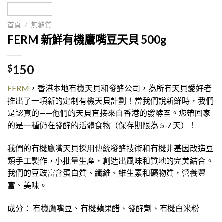
首頁
/
無麩質
FERM 新鮮有機鷹嘴豆天貝 500g
150
$
FERM
，香港本地有機天貝和發酵公司，為所有天貝愛好者
推出了一項新的定制有機天貝計劃！當我們說新鮮時，我們
是認真的——他們的天貝直接來自香港的發酵室。您帶回家
的是一種仍在發酵的活體食物（保存期限為 5-7 天）！
我們的有機鷹嘴天貝採用傳統發酵技術和有機非基因改造豆
類手工製作，小批量生產，創造出風味和質地的完美結合。
我們的豆豉富含蛋白質、纖維、維生素和礦物質，營養豐
富、美味。
成分：
有機鷹嘴豆、有機蘋果醋、發酵劑、有機白米粉