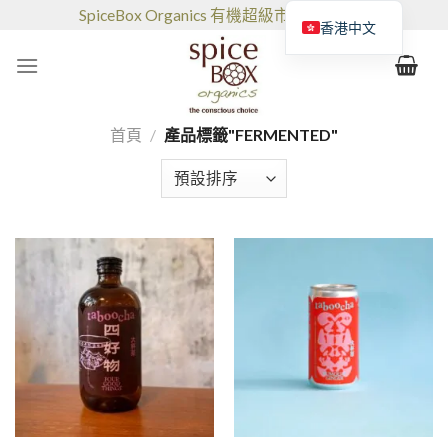
跳
SpiceBox Organics 有機超級市場和咖啡館
香港中文
到
的
内
容
首頁
/
產品標籤"FERMENTED"