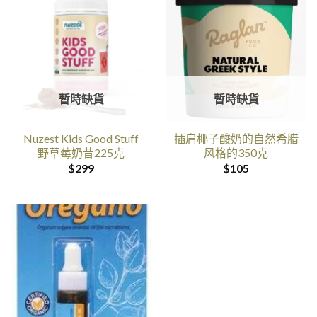
是:$150。
暫時缺貨
暫時缺貨
Nuzest Kids Good Stuff
插肩椰子酸奶的自然希腊
野草莓奶昔225克
风格的350克
$
299
$
105