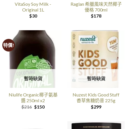
VitaSoy Soy Milk -
Raglan 希臘風味天然椰子
Original 1L
優格 700ml
$
30
$
178
特價!
暫時缺貨
暫時缺貨
Niulife Organic椰子氨基
Nuzest Kids Good Stuff
醬 250ml x2
香草焦糖奶昔 225g
原
目
$
216
$
150
$
299
价
前
是:$216。
的
价
格