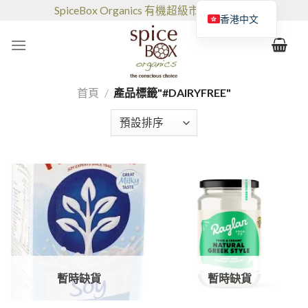
跳
SpiceBox Organics 有機超級市場和咖啡館
香港中文
到
的
内
容
首頁
/
產品標籤"#DAIRYFREE"
暫時缺貨
暫時缺貨