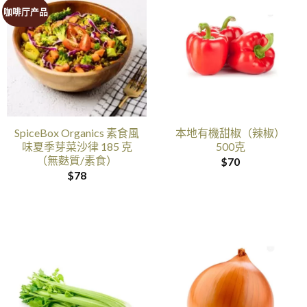
咖啡厅产品
SpiceBox Organics 素食風
本地有機甜椒（辣椒）
味夏季芽菜沙律 185 克
500克
（無麩質/素食）
$
70
$
78