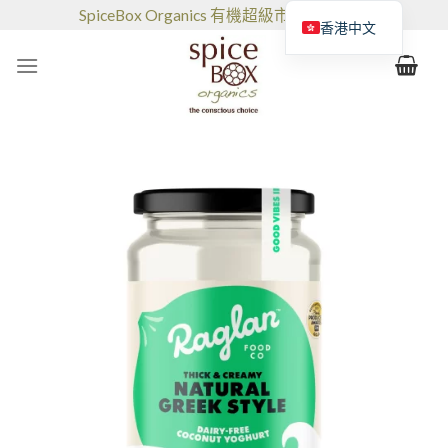
跳
SpiceBox Organics 有機超級市場和咖啡館
香港中文
到
的
内
容