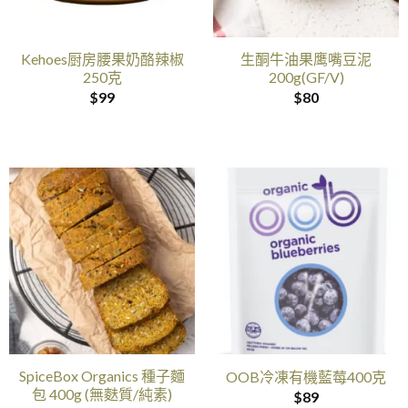
Kehoes厨房腰果奶酪辣椒
生酮牛油果鹰嘴豆泥
250克
200g(GF/V)
$
99
$
80
SpiceBox Organics 種子麵
OOB冷凍有機藍莓400克
包 400g (無麩質/純素)
$
89