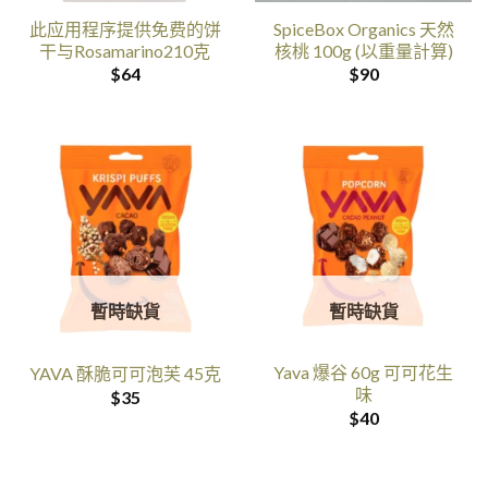
此应用程序提供免费的饼
SpiceBox Organics 天然
干与Rosamarino210克
核桃 100g (以重量計算)
$
64
$
90
暫時缺貨
暫時缺貨
Yava 爆谷 60g 可可花生
YAVA 酥脆可可泡芙 45克
味
$
35
$
40