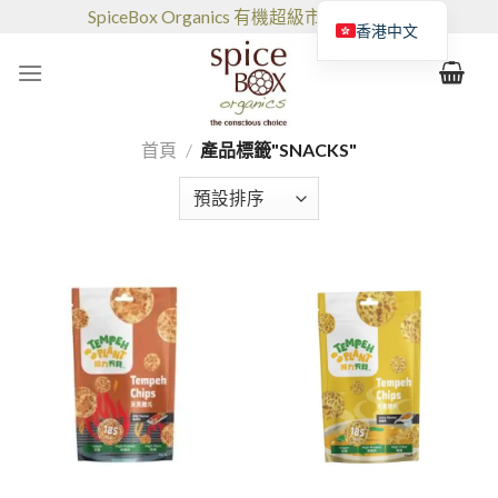
跳
SpiceBox Organics 有機超級市場和咖啡館
香港中文
到
的
内
容
首頁
/
產品標籤"SNACKS"