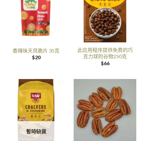
此应用程序提供免费的巧
香辣味天貝脆片 35克
克力球的谷物250克
$
20
$
66
暫時缺貨