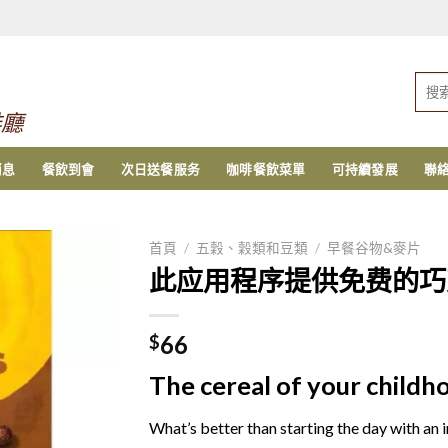
搜
索：
啡廳
消息
餐飲到會
次日送餐服务
咖啡餐飲菜單
可持續發展
聯
首頁
/
五穀、穀類和豆類
/
早餐谷物&麥片
此应用程序提供免费的巧
66
$
The cereal of your childh
What’s better than starting the day with an i