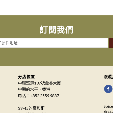
訂閱我們
分店位置
跟蹤
中環堅道137號金谷大厦
中期的水平，香港
电话：+852 2559 9887
Spi
39-45的豪和街
食品