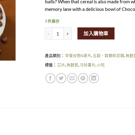
balls? When that cereal is also made from w
memory lane with a delicious bowl of Choco 
3 件庫存
Schär Gluten Free Choco Ball Cereal 250g量
加入購物車
產品類別：
早餐谷物&麥片
,
五穀、穀類和豆類
,
無麩
標籤：
芯片
,
無麩質
,
马铃薯片
,
小吃