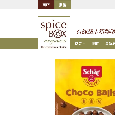
跳
商店
批發
到
的
内
容
有機超市和咖
商店
食譜
最新