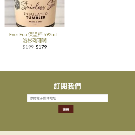
Ever Eco 保溫杯 592ml –
洛杉磯珊瑚
原
目
$
199
$
179
价
前
是:$199。
的
价
格
是:$179。
訂閱我們