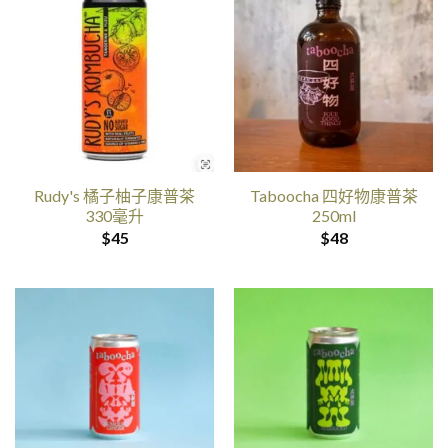
Rudy's 橘子柚子康普茶
Taboocha 四好物康普茶
330毫升
250ml
$
45
$
48