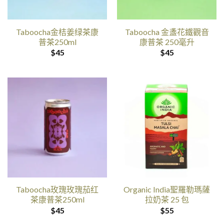
Taboocha金桔姜绿茶康
Taboocha 金盞花鐵觀音
普茶250ml
康普茶 250毫升
$
45
$
45
Taboocha玫瑰玫瑰茄红
Organic India聖羅勒瑪薩
茶康普茶250ml
拉奶茶 25 包
$
45
$
55