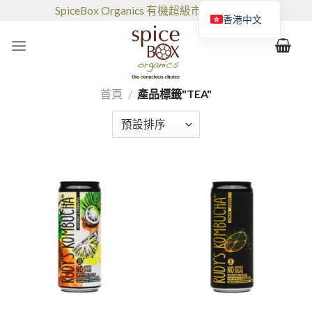
跳
SpiceBox Organics 有機超級市場和咖啡館
香港中文
到
的
内
容
首頁
/
產品標籤"TEA"