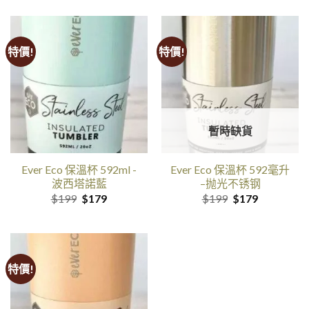
特價!
特價!
暫時缺貨
Ever Eco 保溫杯 592ml -
Ever Eco 保溫杯 592毫升
波西塔諾藍
–抛光不锈钢
原
目
原
目
$
199
$
179
$
199
$
179
价
前
价
前
是:$199。
的
是:$199。
的
价
价
格
格
是:$179。
是:$179。
特價!