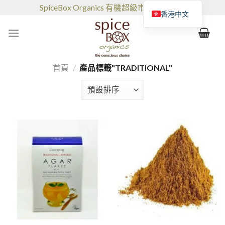
跳
SpiceBox Organics 有機超級市場和咖啡館
香港中文
到
的
内
容
首頁
/
產品標籤"TRADITIONAL"