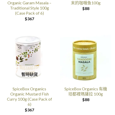
Organic Garam Masala –
末的咖喱鱼100g
Traditional Style 100g
$
88
(Case Pack of 6)
$
367
暫時缺貨
SpiceBox Organics
SpiceBox Organics 有機
Organic Mustard Fish
坦都裡瑪薩拉 100g
Curry 100g (Case Pack of
$
88
6)
$
367