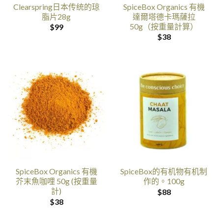
Clearspring日本传统的琼
SpiceBox Organics 有機
脂片28g
達爾塔德卡瑪薩拉
50g（按重量計算）
$
99
$
38
SpiceBox Organics 有機
SpiceBox的有机物有机制
芥末魚咖哩 50g (按重量
作的。100g
計)
$
88
$
38