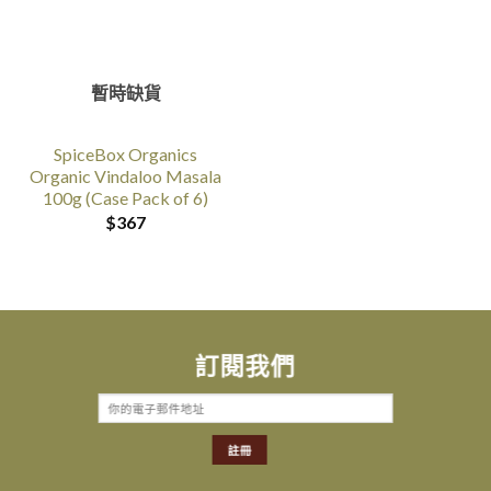
暫時缺貨
SpiceBox Organics
Organic Vindaloo Masala
100g (Case Pack of 6)
$
367
訂閱我們