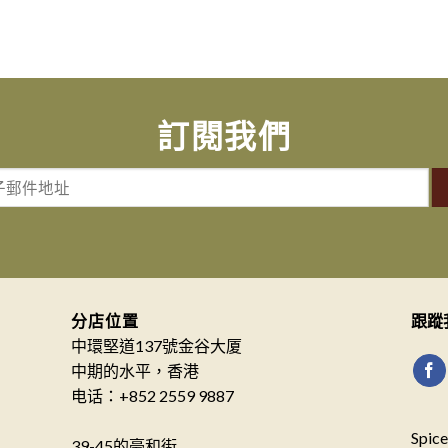
訂閱我們
分店位置
跟蹤
中環堅道137號金谷大厦
中期的水平，香港
电话：+852 2559 9887
Spi
39-45的豪和街