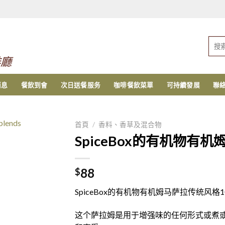
搜
索：
啡廳
消息
餐飲到會
次日送餐服务
咖啡餐飲菜單
可持續發展
聯
首頁
/
香料、香草及混合物
SpiceBox的有机物有机
88
$
SpiceBox的有机物有机姆马萨拉传统风格1
这个萨拉姆是用于增强味的任何形式或煮或