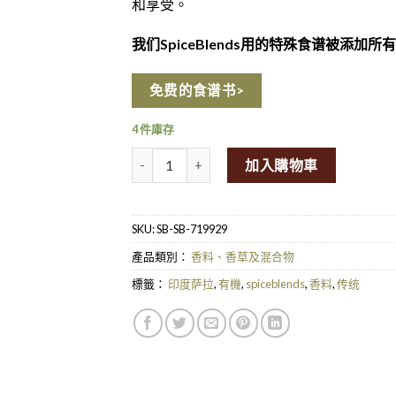
和享受。
我们SpiceBlends用的特殊食谱被添加所
免费的食谱书>
4 件庫存
SpiceBox Organics Organic Garam Masala - T
加入購物車
SKU:
SB-SB-719929
產品類別：
香料、香草及混合物
標籤：
印度萨拉
,
有機
,
spiceblends
,
香料
,
传统