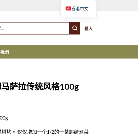
購物車
香港中文
登入
絡我們
姆马萨拉传统风格100g
00g
烘烤。 仅仅增加一个1/2的一茶匙给煮菜