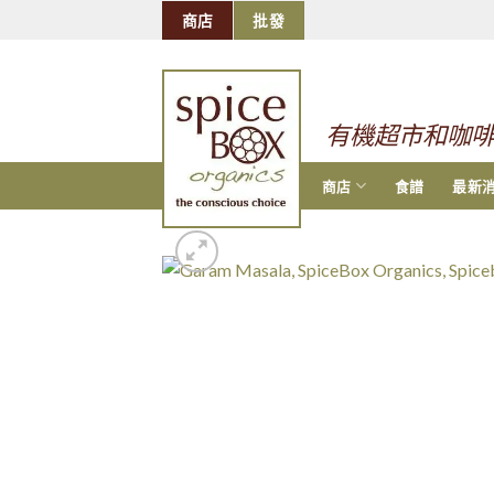
跳
商店
批發
到
的
内
容
有機超市和咖
商店
食譜
最新