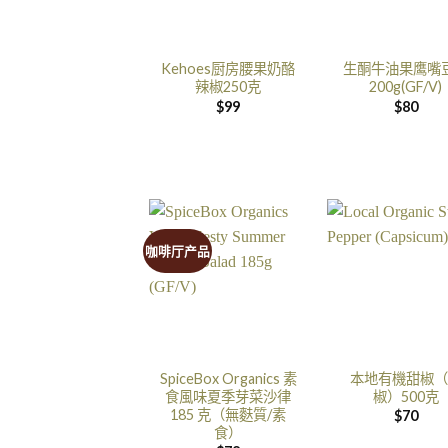
Kehoes厨房腰果奶酪
生酮牛油果鹰嘴
辣椒250克
200g(GF/V)
$
99
$
80
咖啡厅产品
SpiceBox Organics 素
本地有機甜椒（
食風味夏季芽菜沙律
椒）500克
185 克（無麩質/素
$
70
食）