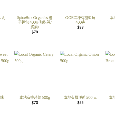
豆泥
SpiceBox Organics 種
OOB冷凍有機藍莓
本
子麵包 400g (無麩質/
400克
純素)
$
89
$
78
辣
本地有機芹菜 500g
本地有機洋蔥 500 克
本地
$
70
$
55